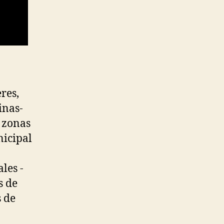
res,
inas-
o zonas
nicipal
les -
s de
s de