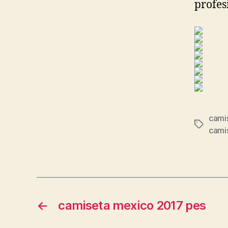
profes
camis
Etiqueta
cami
←
camiseta mexico 2017 pes