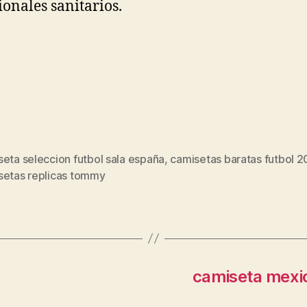
ionales sanitarios.
eta seleccion futbol sala españa
,
camisetas baratas futbol 
s
setas replicas tommy
camiseta mexico