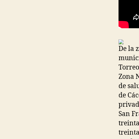
De la 
munici
Torreo
Zona N
de sal
de Các
privad
San Fr
treint
treint