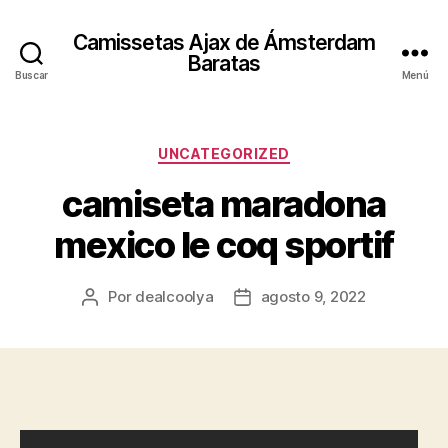
Camissetas Ajax de Ámsterdam
Baratas
Buscar
Menú
Categorías
UNCATEGORIZED
camiseta maradona
mexico le coq sportif
Por
dealcoolya
agosto 9, 2022
Autor
Fecha
de
de
la
la
entrada
entrada