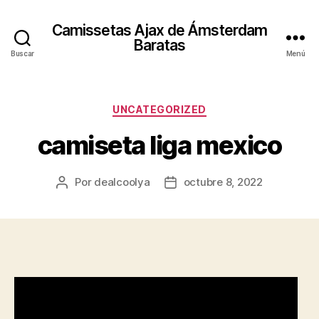
Camissetas Ajax de Ámsterdam
Baratas
Buscar
Menú
Categorías
UNCATEGORIZED
camiseta liga mexico
Por
dealcoolya
octubre 8, 2022
Autor
Fecha
de
de
la
la
entrada
entrada