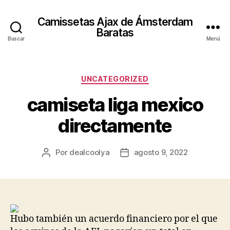
Camissetas Ajax de Ámsterdam
Baratas
Buscar
Menú
Categorías
UNCATEGORIZED
camiseta liga mexico
directamente
Por
dealcoolya
agosto 9, 2022
Autor
Fecha
de
de
la
la
entrada
entrada
Hubo también un acuerdo financiero por el que