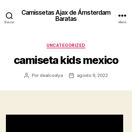
Camissetas Ajax de Ámsterdam
Baratas
Buscar
Menú
Categorías
UNCATEGORIZED
camiseta kids mexico
Por
dealcoolya
agosto 9, 2022
Autor
Fecha
de
de
la
la
entrada
entrada