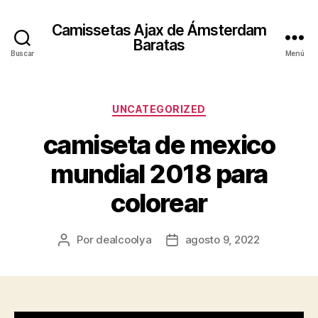
Camissetas Ajax de Ámsterdam
Baratas
Buscar
Menú
Categorías
UNCATEGORIZED
camiseta de mexico
mundial 2018 para
colorear
Por
dealcoolya
agosto 9, 2022
Autor
Fecha
de
de
la
la
entrada
entrada