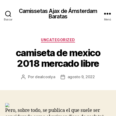
Camissetas Ajax de Ámsterdam
Baratas
Buscar
Menú
Categorías
UNCATEGORIZED
camiseta de mexico
2018 mercado libre
Por
dealcoolya
agosto 9, 2022
Autor
Fecha
de
de
la
la
entrada
entrada
Pero, sobre todo, se publica el que suele ser