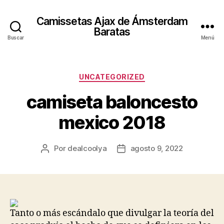
Camissetas Ajax de Ámsterdam
Baratas
Buscar
Menú
Categorías
UNCATEGORIZED
camiseta baloncesto
mexico 2018
Por
dealcoolya
agosto 9, 2022
Autor
Fecha
de
de
la
la
entrada
entrada
Tanto o más escándalo que divulgar la teoría del