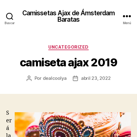
Camissetas Ajax de Ámsterdam
Baratas
Buscar
Menú
Categorías
UNCATEGORIZED
camiseta ajax 2019
Por
dealcoolya
abril 23, 2022
Autor
Fecha
de
de
la
la
entrada
entrada
S
er
á
la