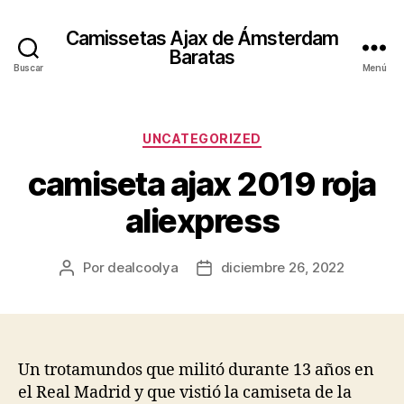
Camissetas Ajax de Ámsterdam
Baratas
Buscar
Menú
Categorías
UNCATEGORIZED
camiseta ajax 2019 roja
aliexpress
Por
dealcoolya
diciembre 26, 2022
Autor
Fecha
de
de
la
la
entrada
entrada
Un trotamundos que militó durante 13 años en
el Real Madrid y que vistió la camiseta de la