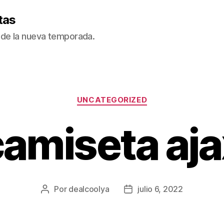
tas
de la nueva temporada.
Categorías
UNCATEGORIZED
camiseta aja
Por
dealcoolya
julio 6, 2022
Autor
Fecha
de
de
la
la