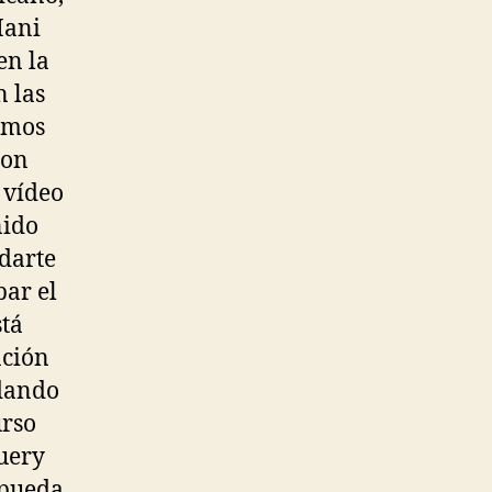
Mani
en la
n las
ismos
son
 vídeo
nido
darte
bar el
stá
ación
rdando
urso
uery
 pueda