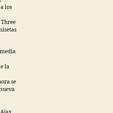
a los
n Three
misetas
s media
e la
hora se
 nueva
 Ajax