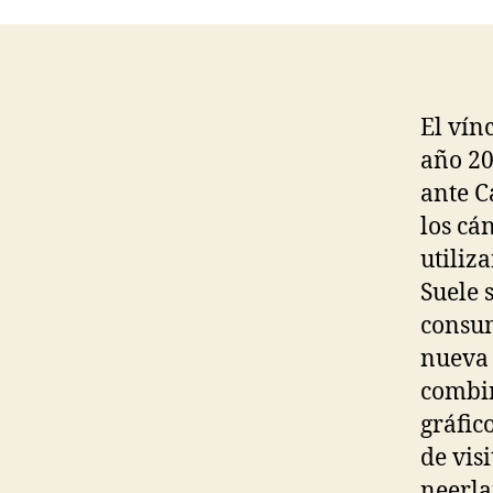
El vín
año 20
ante C
los cá
utiliz
Suele 
consum
nueva 
combin
gráfic
de visi
neerla