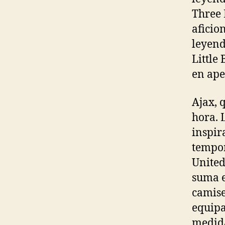
Three 
aficio
leyend
Little
en ape
Ajax, 
hora. 
inspir
tempor
United
suma e
camise
equipa
medida