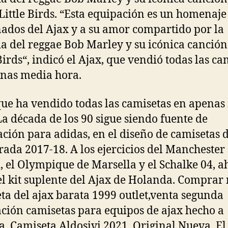
Little Birds. “Esta equipación es un homenaje 
nados del Ajax y a su amor compartido por la
a del reggae Bob Marley y su icónica canció
 Birds“, indicó el Ajax, que vendió todas las ca
nas media hora.
que ha vendido todas las camisetas en apena
La década de los 90 sigue siendo fuente de
ación para adidas, en el diseño de camisetas d
ada 2017-18. A los ejercicios del Manchester
, el Olympique de Marsella y el Schalke 04, a
l kit suplente del Ajax de Holanda. Comprar
ta del ajax barata 1999 outlet,venta segunda
ción camisetas para equipos de ajax hecho a
. Camiseta Aldosivi 2021, Original Nueva. El