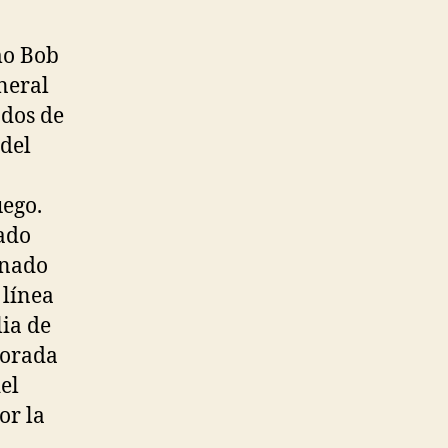
mo Bob
neral
ados de
 del
uego.
cado
onado
 línea
lia de
porada
el
or la
,