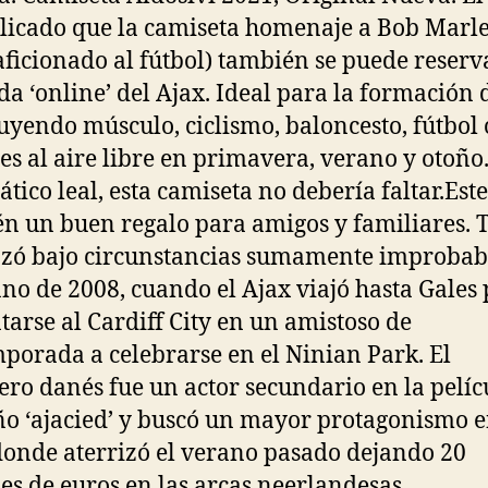
licado que la camiseta homenaje a Bob Marl
aficionado al fútbol) también se puede reserv
nda ‘online’ del Ajax. Ideal para la formación 
uyendo músculo, ciclismo, baloncesto, fútbol 
es al aire libre en primavera, verano y otoño.
ático leal, esta camiseta no debería faltar.Este
n un buen regalo para amigos y familiares. 
ó bajo circunstancias sumamente improbab
ano de 2008, cuando el Ajax viajó hasta Gales
tarse al Cardiff City en un amistoso de
porada a celebrarse en el Ninian Park. El
ero danés fue un actor secundario en la pelíc
o ‘ajacied’ y buscó un mayor protagonismo 
donde aterrizó el verano pasado dejando 20
es de euros en las arcas neerlandesas.