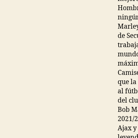
Hombre
ningún
Marley
de Sec
trabaj
mundo.
máxima
Camise
que la
al fút
del cl
Bob Ma
2021/2
Ajax y
leyend