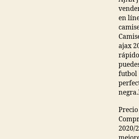
vender
en lín
camise
Camise
ajax 2
rápido
puedes
futbol
perfec
negra.
Precio
Compr
2020/2
mejore