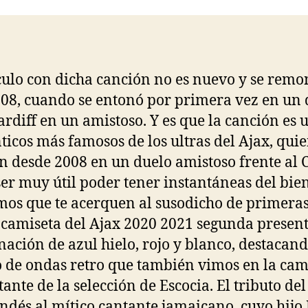
entrada
entrada
culo con dicha canción no es nuevo y se remo
08, cuando se entonó por primera vez en un 
ardiff en un amistoso. Y es que la canción es 
nticos más famosos de los ultras del Ajax, quie
an desde 2008 en un duelo amistoso frente al C
ser muy útil poder tener instantáneas del bie
os que te acerquen al susodicho de primeras
camiseta del Ajax 2020 2021 segunda presen
ación de azul hielo, rojo y blanco, destacand
o de ondas retro que también vimos en la cam
tante de la selección de Escocia. El tributo del
ndés al mítico cantante jamaicano, cuyo hijo 