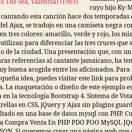
cuyo hijo Ky-
 cantando esta canción hace dos temporadas 
del Ajax, se tradujo en una camiseta negra co
 en tres colores: amarillo, verde y rojo, los m
 utilizan para diferenciar las tres cruces que 
o de la ciudad. Una presentación que, con un
aras referencias al cantante jamaicano, ha te
y buena acogida entre los aficionados. Para 
queña idea, puedes visitar este link para pro
a. La maquetación o diseño de este ejemplo e
 en la tecnología Bootstrap 4. Sistema de Vot
trellas en CSS, jQuery y Ajax sin plugins gua
ultado en una base de datos mysql con PHP. C
ma Compra Venta En PHP PDO POO MySQL JQ
SON. Si queremos crear una página web que