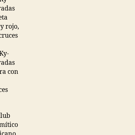
radas
eta
y rojo,
 cruces
Ky-
radas
gra con
ces
club
mítico
icano,