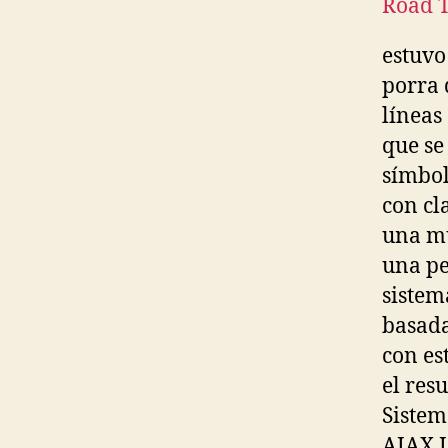
estuvo
porra 
líneas
que se
símbol
con cl
una mu
una pe
sistem
basada
con es
el res
Siste
AJAX J