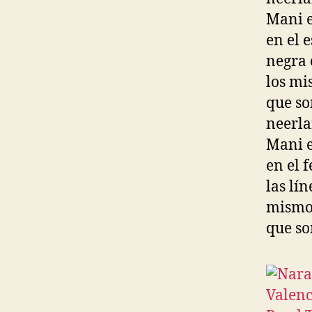
Mani e
en el 
negra 
los mi
que so
neerla
Mani e
en el 
las lín
mismos
que so