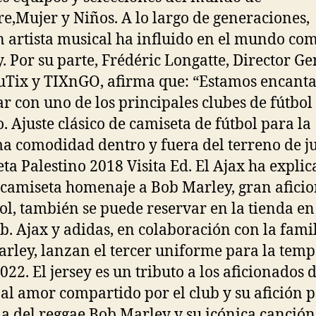
,Mujer y Niños. A lo largo de generaciones,
 artista musical ha influido en el mundo co
. Por su parte, Frédéric Longatte, Director Ge
uTix y TIXnGO, afirma que: “Estamos encant
ar con uno de los principales clubes de fútbol
 Ajuste clásico de camiseta de fútbol para la
 comodidad dentro y fuera del terreno de j
ta Palestino 2018 Visita Ed. El Ajax ha expli
 camiseta homenaje a Bob Marley, gran afici
bol, también se puede reservar en la tienda en
ub. Ajax y adidas, en colaboración con la fami
rley, lanzan el tercer uniforme para la tem
022. El jersey es un tributo a los aficionados d
 al amor compartido por el club y su afición p
a del reggae Bob Marley y su icónica canción