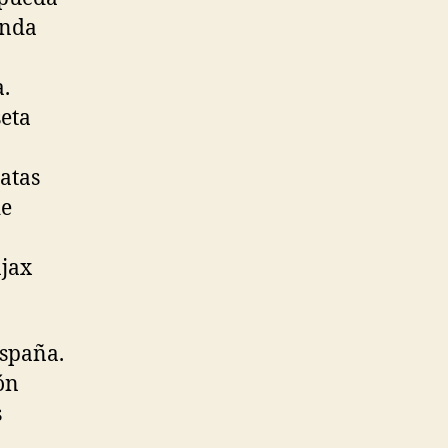
enda
.
seta
atas
de
ajax
españa.
ón
s