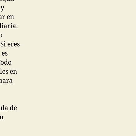
ey
ar en
diaria:
o
Si eres
 es
Todo
les en
 para
ula de
en