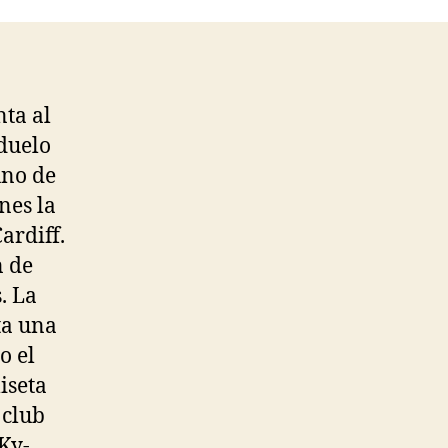
nta al
duelo
uno de
nes la
ardiff.
n de
. La
ta una
o el
iseta
 club
Ky-