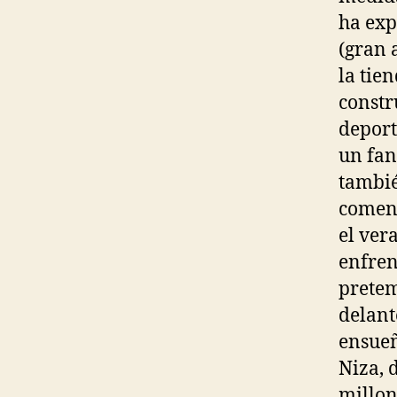
ha exp
(gran 
la tie
constr
deport
un fan
tambié
comenz
el ver
enfren
pretem
delant
ensueñ
Niza, 
millon