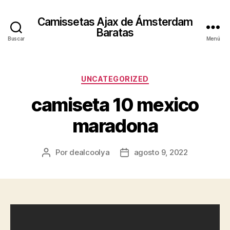
Camissetas Ajax de Ámsterdam
Baratas
Buscar
Menú
Categorías
UNCATEGORIZED
camiseta 10 mexico
maradona
Por
dealcoolya
agosto 9, 2022
Autor
Fecha
de
de
la
la
entrada
entrada