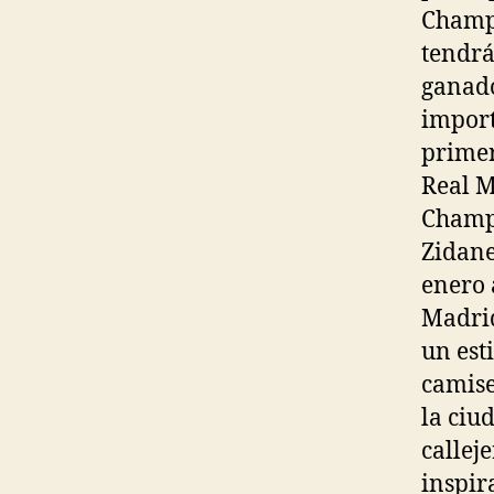
Champi
tendrá
ganado
import
primer
Real M
Champi
Zidane
enero 
Madrid
un est
camise
la ciu
callej
inspir