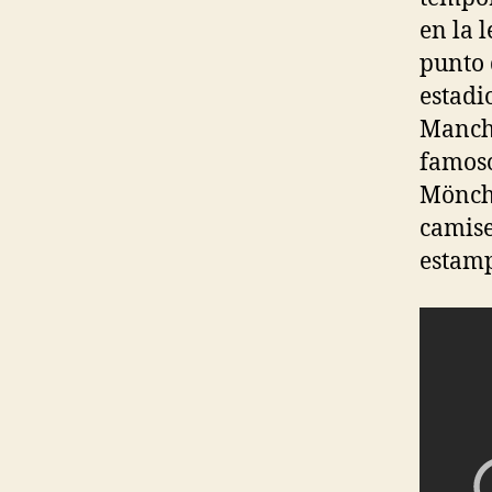
en la 
punto 
estadi
Manche
famoso
Mönche
camise
estam