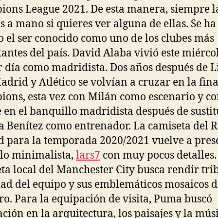
ons League 2021. De esta manera, siempre l
s a mano si quieres ver alguna de ellas. Se ha
 el ser conocido como uno de los clubes más
antes del país. David Alaba vivió este miérco
 día como madridista. Dos años después de L
adrid y Atlético se volvían a cruzar en la fina
ons, esta vez con Milán como escenario y c
 en el banquillo madridista después de sustit
a Benítez como entrenador. La camiseta del R
 para la temporada 2020/2021 vuelve a pres
ilo minimalista,
lars7
con muy pocos detalles.
ta local del Manchester City busca rendir tri
dad del equipo y sus emblemáticos mosaicos d
ero. Para la equipación de visita, Puma buscó
ación en la arquitectura, los paisajes y la mús