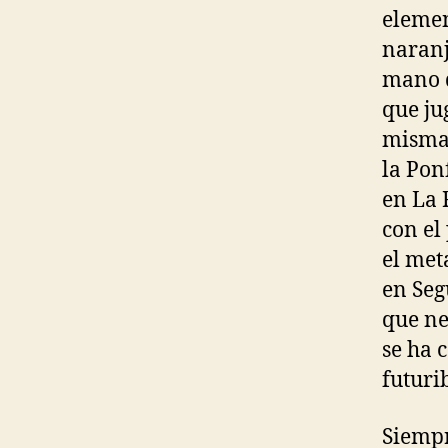
elemen
naranj
mano d
que ju
misma 
la Pon
en La 
con el
el met
en Seg
que ne
se ha 
futuri
Siempr