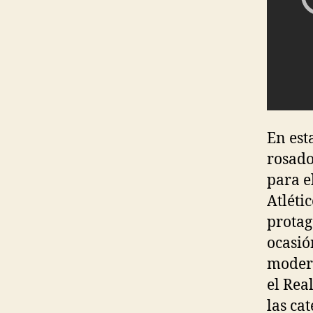
En est
rosado
para e
Atléti
protag
ocasió
modern
el Rea
las ca