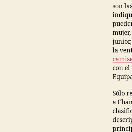
son las
indiqu
pueden
mujer,
junior
la ven
camise
con el
Equipa
Sólo r
a Cham
clasif
descri
princi