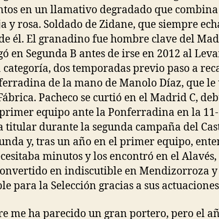
tos en un llamativo degradado que combina
a y rosa. Soldado de Zidane, que siempre ech
e él. El granadino fue hombre clave del Mad
gó en Segunda B antes de irse en 2012 al Leva
categoría, dos temporadas previo paso a rec
ferradina de la mano de Manolo Díaz, que le
Fábrica. Pacheco se curtió en el Madrid C, de
 primer equipo ante la Ponferradina en la 11-
a titular durante la segunda campaña del Cast
unda y, tras un año en el primer equipo, ent
cesitaba minutos y los encontró en el Alavés
convertido en indiscutible en Mendizorroza y
ble para la Selección gracias a sus actuaciones
e me ha parecido un gran portero, pero el a