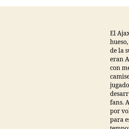
El Aja
hueso,
de la 
eran A
con me
camise
jugado
desarr
fans. 
por vo
para e
tempor