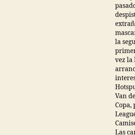
pasado
despis
extrañ
mascar
la seg
primer
vez la
arranc
intere
Hotspu
Van de
Copa, 
League
Camise
Las ca