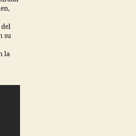
len,
l
 del
n su
n la