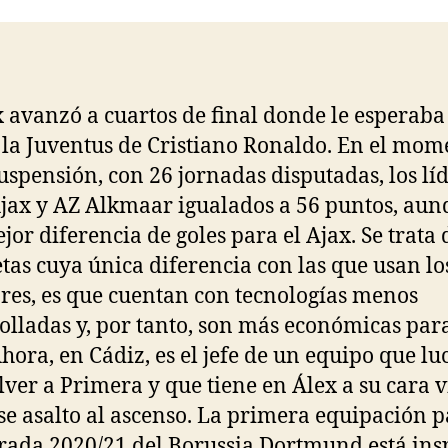
entrada
entrada
x avanzó a cuartos de final donde le esperaba
 la Juventus de Cristiano Ronaldo. En el mom
suspensión, con 26 jornadas disputadas, los lí
jax y AZ Alkmaar igualados a 56 puntos, aun
jor diferencia de goles para el Ajax. Se trata 
tas cuya única diferencia con las que usan lo
res, es que cuentan con tecnologías menos
olladas y, por tanto, son más económicas para
Ahora, en Cádiz, es el jefe de un equipo que lu
lver a Primera y que tiene en Álex a su cara v
se asalto al ascenso. La primera equipación p
ada 2020/21 del Borussia Dortmund está ins