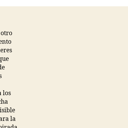
 otro
ento
deres
que
de
s
 los
cha
isible
ara la
pirada