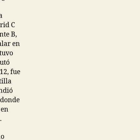
a
rid C
nte B,
alar en
 tuvo
butó
12, fue
illa
endió
, donde
 en
.
ño