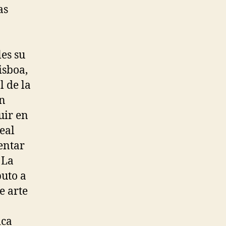
as
les su
isboa,
l de la
on
uir en
eal
entar
 La
buto a
e arte
ica