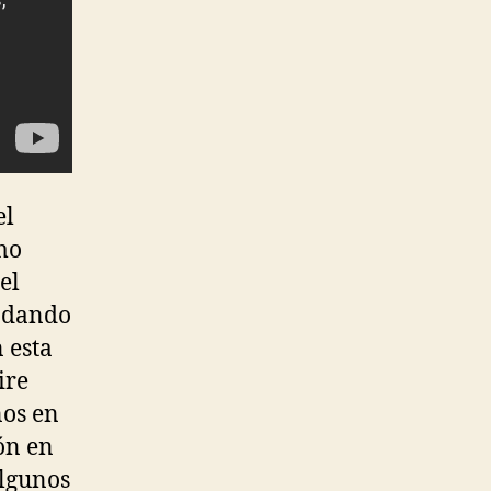
el
omo
el
e dando
 esta
ire
ños en
ión en
algunos