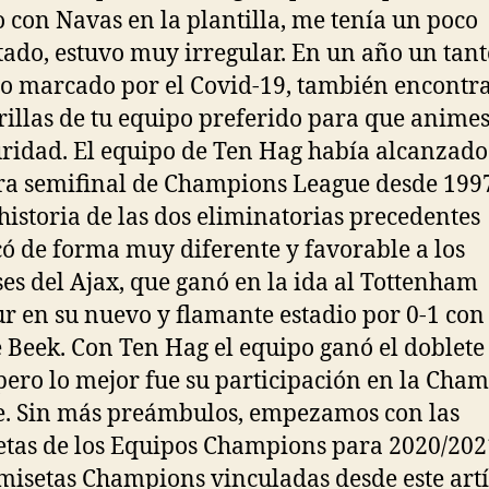
 con Navas en la plantilla, me tenía un poco
tado, estuvo muy irregular. En un año un tant
o marcado por el Covid-19, también encontr
illas de tu equipo preferido para que anime
uridad. El equipo de Ten Hag había alcanzado
a semifinal de Champions League desde 1997
 historia de las dos eliminatorias precedentes
ó de forma muy diferente y favorable a los
ses del Ajax, que ganó en la ida al Tottenham
r en su nuevo y flamante estadio por 0-1 con 
 Beek. Con Ten Hag el equipo ganó el doblete
pero lo mejor fue su participación en la Cha
. Sin más preámbulos, empezamos con las
tas de los Equipos Champions para 2020/20
misetas Champions vinculadas desde este art