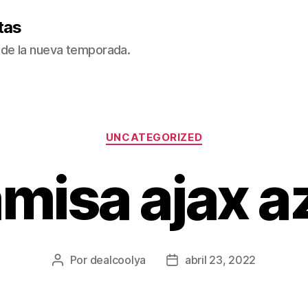
tas
de la nueva temporada.
Categorías
UNCATEGORIZED
misa ajax a
Por
dealcoolya
abril 23, 2022
Autor
Fecha
de
de
la
la