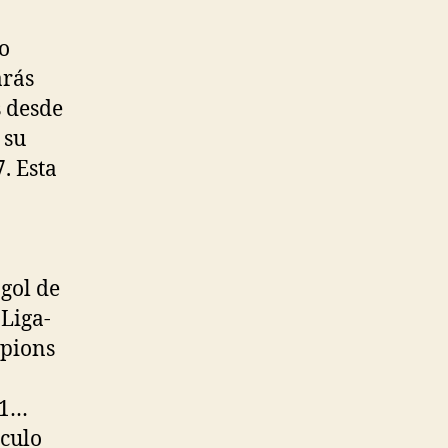
o
arás
s desde
 su
. Esta
gol de
 Liga-
mpions
21…
ículo