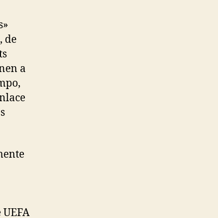
s»
, de
ts
onen a
ampo,
nlace
s
mente
e UEFA