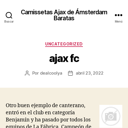
Camissetas Ajax de Ámsterdam
Baratas
Buscar
Menú
Categorías
UNCATEGORIZED
ajax fc
Por
dealcoolya
abril 23, 2022
Autor
Fecha
de
de
la
la
entrada
entrada
Otro buen ejemplo de canterano,
entró en el club en categoría
Benjamín y ha pasado por todos los
equipos de La Fábrica. Campeón de