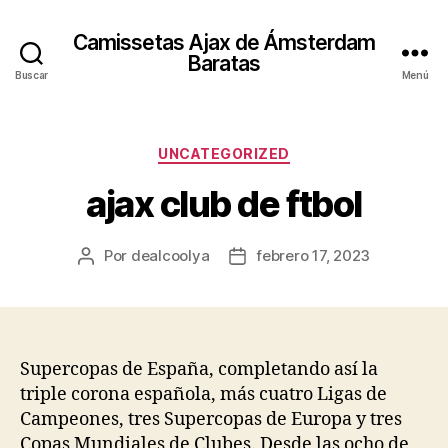
Camissetas Ajax de Ámsterdam
Baratas
Buscar
Menú
Categorías
UNCATEGORIZED
ajax club de ftbol
Por
dealcoolya
febrero 17, 2023
Autor
Fecha
de
de
la
la
entrada
entrada
Supercopas de España, completando así la
triple corona española, más cuatro Ligas de
Campeones, tres Supercopas de Europa y tres
Copas Mundiales de Clubes. Desde las ocho de