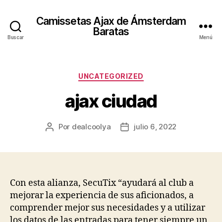
Camissetas Ajax de Ámsterdam
Baratas
Buscar
Menú
Categorías
UNCATEGORIZED
ajax ciudad
Por
dealcoolya
julio 6, 2022
Autor
Fecha
de
de
la
la
entrada
entrada
Con esta alianza, SecuTix “ayudará al club a
mejorar la experiencia de sus aficionados, a
comprender mejor sus necesidades y a utilizar
los datos de las entradas para tener siempre un