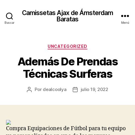
Camissetas Ajax de Ámsterdam
Baratas
Buscar
Menú
Categorías
UNCATEGORIZED
Además De Prendas
Técnicas Surferas
Por
dealcoolya
julio 19, 2022
Autor
Fecha
de
de
la
la
entrada
entrada
Compra Equipaciones de Fútbol para tu equipo