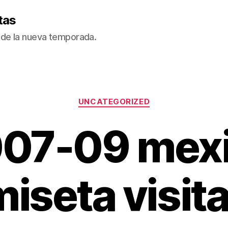
tas
de la nueva temporada.
Categorías
UNCATEGORIZED
07-09 mex
iseta visit