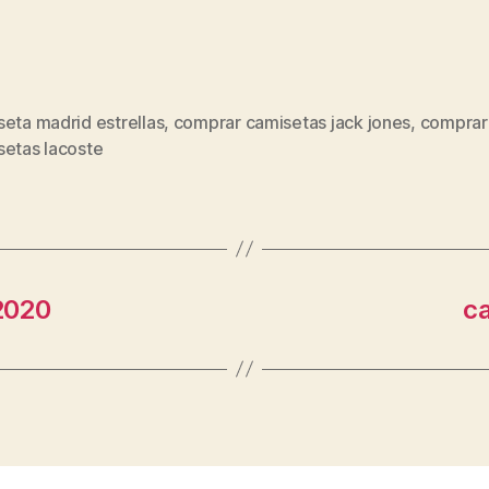
eta madrid estrellas
,
comprar camisetas jack jones
,
comprar
s
setas lacoste
2020
c