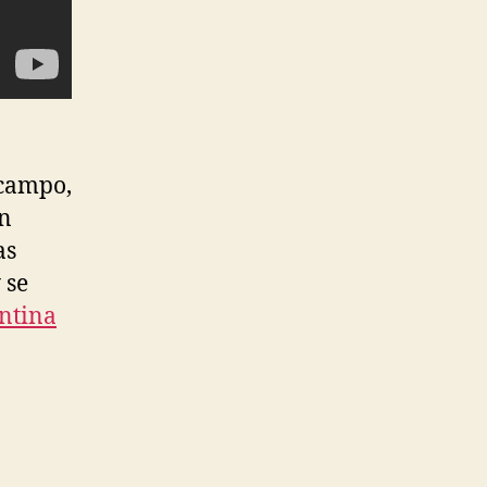
 campo,
án
as
 se
ntina