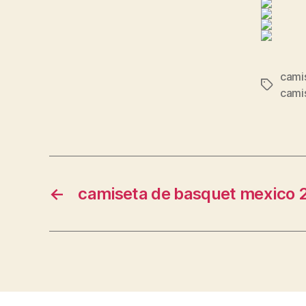
camis
Etiqueta
cami
←
camiseta de basquet mexico 