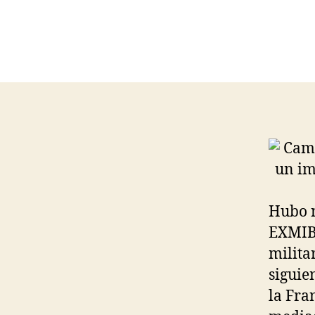
Hubo n
EXMIBA
milita
siguie
la Fra