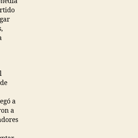
 media
rtido
ugar
,
a
l
 de
egó a
ron a
jadores