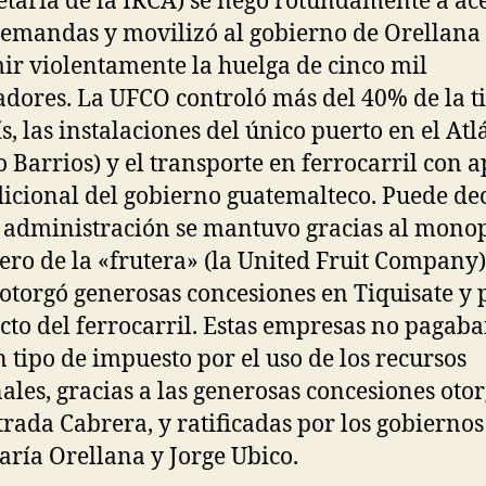
etaria de la IRCA) se negó rotundamente a ac
demandas y movilizó al gobierno de Orellana
ir violentamente la huelga de cinco mil
adores. La UFCO controló más del 40% de la t
ís, las instalaciones del único puerto en el Atl
o Barrios) y el transporte en ferrocarril con 
icional del gobierno guatemalteco. Puede dec
 administración se mantuvo gracias al mono
ro de la «frutera» (la United Fruit Company),
 otorgó generosas concesiones en Tiquisate y 
cto del ferrocarril. Estas empresas no pagab
 tipo de impuesto por el uso de los recursos
ales, gracias a las generosas concesiones oto
trada Cabrera, y ratificadas por los gobiernos
aría Orellana y Jorge Ubico.