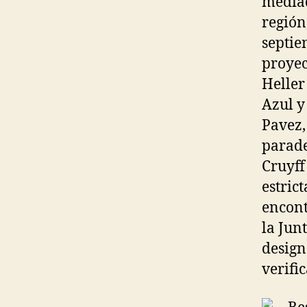
mediad
región
septie
proyec
Heller
Azul y
Pavez,
parade
Cruyff
estric
encont
la Jun
design
verifi