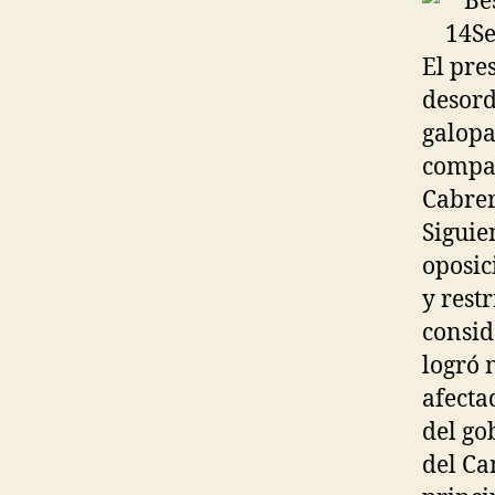
El pre
desord
galopa
compañ
Cabrer
Siguie
oposic
y restr
consid
logró 
afecta
del go
del Ca