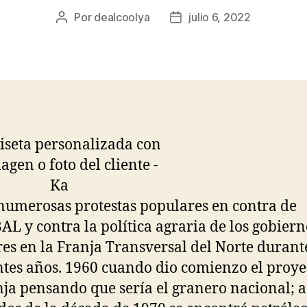
Por
dealcoolya
julio 6, 2022
Autor
Fecha
de
de
la
la
entrada
entrada
umerosas protestas populares en contra de
L y contra la política agraria de los gobiern
res en la Franja Transversal del Norte durant
ntes años. 1960 cuando dio comienzo el proye
nja pensando que sería el granero nacional; a