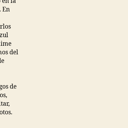
 en la
. En
rlos
zul
aime
nos del
de
gos de
os,
tar,
otos.