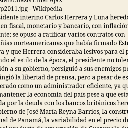
sidente interino Carlos Herrera y Luna hered
en fiscal, monetario y bancario, con inflació
nte; se opuso a ratificar varios contratos con
ías norteamericanas que había firmado Est
a y que Herrera consideraba lesivos para el p
ndo el estilo de la época, el presidente no tole
ión a su gobierno, persiguió a sus enemigos po
ingió la libertad de prensa, pero a pesar de es
erado como un administrador eficiente, ya q
mantener la economía del país pese a que esta
da por la deuda con los bancos británicos he
bierno de José María Reyna Barrios, la const
nal de Panamá, la variabilidad en el precio de