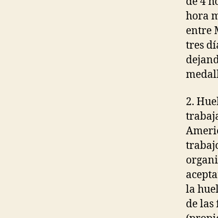
de 4 h
hora m
entre 
tres dí
dejand
medall
2. Hue
trabaj
Americ
trabaj
organi
acepta
la hue
de las