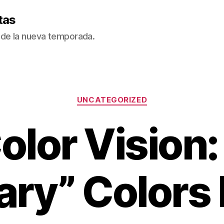
tas
de la nueva temporada.
Categorías
UNCATEGORIZED
olor Vision:
ary” Colors 