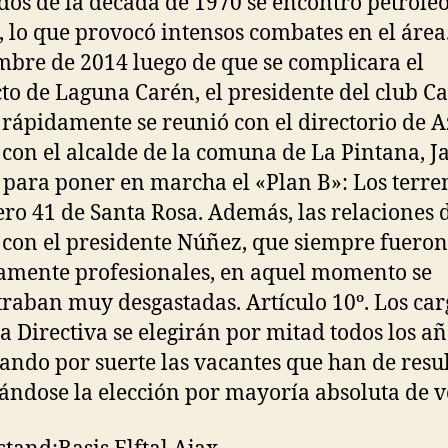
os de la década de 1970 se encontró petróleo
, lo que provocó intensos combates en el área
mbre de 2014 luego de que se complicara el
to de Laguna Carén, el presidente del club Ca
 rápidamente se reunió con el directorio de A
 con el alcalde de la comuna de La Pintana, J
 para poner en marcha el «Plan B»: Los terre
ro 41 de Santa Rosa. Además, las relaciones 
 con el presidente Núñez, que siempre fueron
tamente profesionales, en aquel momento se
raban muy desgastadas. Artículo 10º. Los car
ta Directiva se elegirán por mitad todos los añ
ando por suerte las vacantes que han de resul
cándose la elección por mayoría absoluta de v