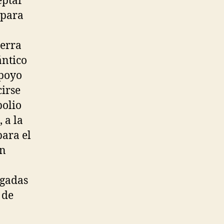
eptar
 para
ierra
ántico
apoyo
irse
polio
 a la
para el
an
rgadas
 de