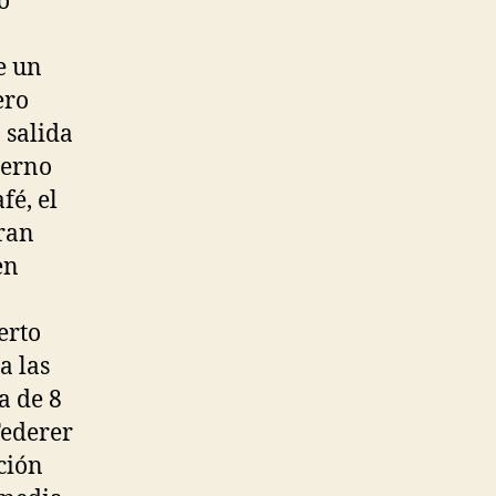
o
e un
ero
 salida
ierno
fé, el
gran
en
erto
a las
a de 8
Federer
ación