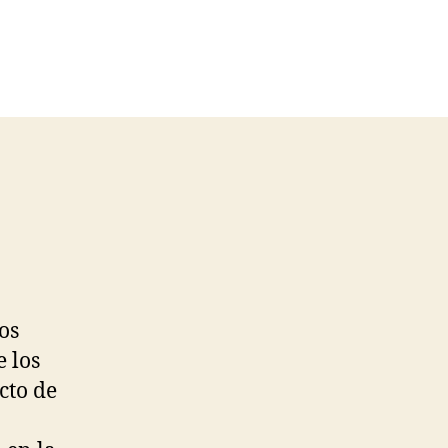
os
e los
cto de