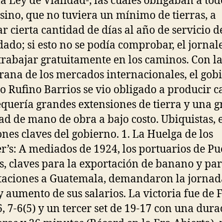
la Ley de Vialidad-, las cuales obligaban a tod
ino, que no tuviera un mínimo de tierras, a
ar cierta cantidad de días al año de servicio d
ado; si esto no se podía comprobar, el jornal
trabajar gratuitamente en los caminos. Con la
grana de los mercados internacionales, el gob
to Rufino Barrios se vio obligado a producir ca
equería grandes extensiones de tierra y una 
ad de mano de obra a bajo costo. Ubiquistas, 
ones claves del gobierno. 1. La Huelga de los
r’s: A mediados de 1924, los portuarios de Pu
s, claves para la exportación de banano y par
aciones a Guatemala, demandaron la jornad
y aumento de sus salarios. La victoria fue de 
6, 7-6(5) y un tercer set de 19-17 con una dur