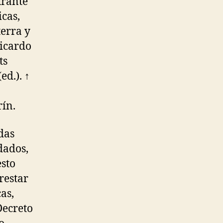
urante
icas,
terra y
icardo
ts
ed.). ↑
rín.
das
dados,
sto
restar
as,
Decreto