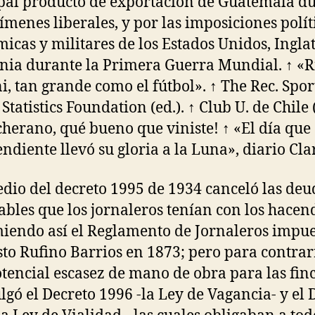
pal producto de exportación de Guatemala d
gímenes liberales, y por las imposiciones polít
icas y militares de los Estados Unidos, Ingla
ia durante la Primera Guerra Mundial. ↑ «R
i, tan grande como el fútbol». ↑ The Rec. Spor
Statistics Foundation (ed.). ↑ Club U. de Chile (
herano, qué bueno que viniste! ↑ «El día que
ndiente llevó su gloria a la Luna», diario Cla
dio del decreto 1995 de 1934 canceló las deu
bles que los jornaleros tenían con los hacen
iendo así el Reglamento de Jornaleros impue
sto Rufino Barrios en 1873; pero para contrar
tencial escasez de mano de obra para las finc
gó el Decreto 1996 -la Ley de Vagancia- y el 