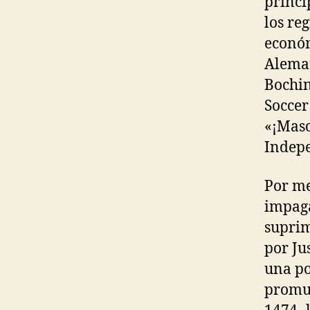
princi
los re
económ
Aleman
Bochin
Soccer 
«¡Masc
Indepe
Por me
impaga
suprim
por Ju
una po
promul