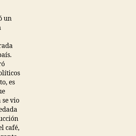
ó un
n
rada
aís.
ró
líticos
to, es
ue
 se vio
redada
rucción
l café,