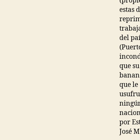
(propi
estas 
reprim
trabaj
del pa
(Puert
incond
que su
banane
que le
usufru
ningún
nacion
por Es
José M