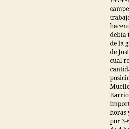
1474 -
campes
trabaj
hacend
debía 
de la 
de Jus
cual r
cantid
posici
Muelle
Barrio
import
horas 
por 3-