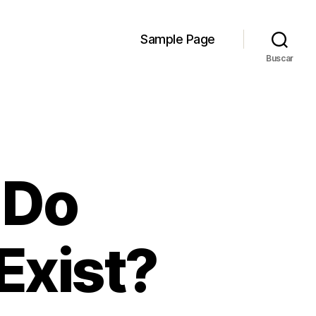
Sample Page
Buscar
 Do
Exist?