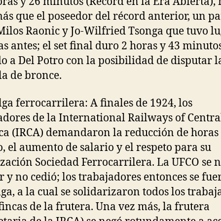
oras y 26 minutos (Récord en la Era Abierta),
ás que el poseedor del récord anterior, un pa
Milos Raonic y Jo-Wilfried Tsonga que tuvo l
as antes; el set final duro 2 horas y 43 minutos
o a Del Potro con la posibilidad de disputar l
a de bronce.
lga ferrocarrilera: A finales de 1924, los
adores de la International Railways of Centra
a (IRCA) demandaron la reducción de horas
o, el aumento de salario y el respeto para su
zación Sociedad Ferrocarrilera. La UFCO se n
r y no cedió; los trabajadores entonces se fue
lga, a la cual se solidarizaron todos los traba
 fincas de la frutera. Una vez más, la frutera