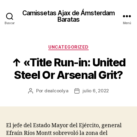
Camissetas Ajax de Ámsterdam
Baratas
Buscar
Menú
Categorías
UNCATEGORIZED
↑ «Title Run-in: United
Steel Or Arsenal Grit?
Por
dealcoolya
julio 6, 2022
Autor
Fecha
de
de
la
la
entrada
entrada
El jefe del Estado Mayor del Ejército, general
Efraín Ríos Montt sobrevoló la zona del