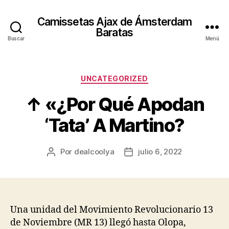
Camissetas Ajax de Ámsterdam
Baratas
Buscar
Menú
Categorías
UNCATEGORIZED
↑ «¿Por Qué Apodan
‘Tata’ A Martino?
Por
dealcoolya
julio 6, 2022
Autor
Fecha
de
de
la
la
entrada
entrada
Una unidad del Movimiento Revolucionario 13
de Noviembre (MR 13) llegó hasta Olopa,