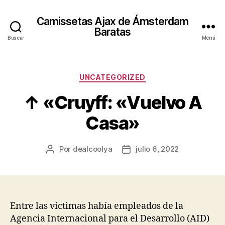
Camissetas Ajax de Ámsterdam
Baratas
Buscar
Menú
Categorías
UNCATEGORIZED
↑ «Cruyff: «Vuelvo A
Casa»
Por
dealcoolya
julio 6, 2022
Autor
Fecha
de
de
la
la
entrada
entrada
Entre las víctimas había empleados de la
Agencia Internacional para el Desarrollo (AID)